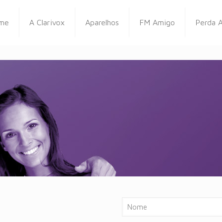
me
A Clarivox
Aparelhos
FM Amigo
Perda A